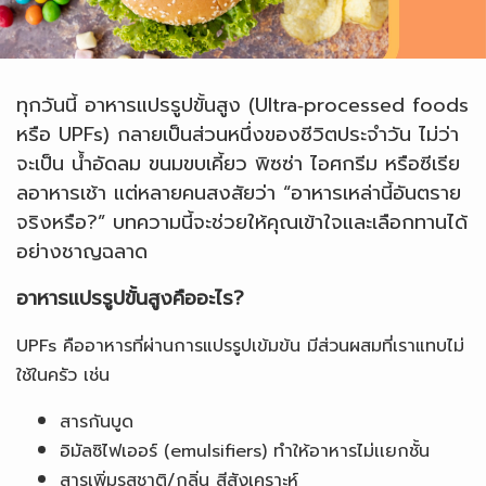
ทุกวันนี้ อาหารแปรรูปขั้นสูง (Ultra‑processed foods
หรือ UPFs) กลายเป็นส่วนหนึ่งของชีวิตประจำวัน ไม่ว่า
จะเป็น น้ำอัดลม ขนมขบเคี้ยว พิซซ่า ไอศกรีม หรือซีเรีย
ลอาหารเช้า แต่หลายคนสงสัยว่า “อาหารเหล่านี้อันตราย
จริงหรือ?” บทความนี้จะช่วยให้คุณเข้าใจและเลือกทานได้
อย่างชาญฉลาด
อาหารแปรรูปขั้นสูงคืออะไร?
UPFs คืออาหารที่ผ่านการแปรรูปเข้มข้น มีส่วนผสมที่เราแทบไม่
ใช้ในครัว เช่น
สารกันบูด
อิมัลซิไฟเออร์ (emulsifiers) ทำให้อาหารไม่เเยกชั้น
สารเพิ่มรสชาติ/กลิ่น สีสังเคราะห์