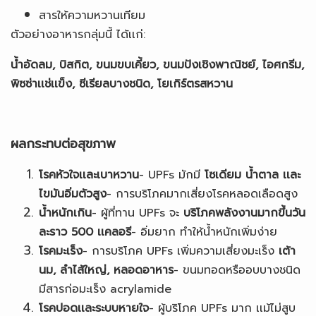
สารให้ความหวานเทียม
ตัวอย่างอาหารกลุ่มนี้ ได้เเก่:
น้ำอัดลม, บิสกิต, ขนมขบเคี้ยว, ขนมปังเชิงพาณิชย์, ไอศกรีม,
พิซซ่าเเช่เเข็ง, ซีเรียลบางชนิด, โยเกิร์ตรสหวาน
ผลกระทบต่อสุขภาพ
โรคหัวใจเเละเบาหวาน
- UPFs มักมี
โซเดียม น้ำตาล เเละ
ไขมันอิ่มตัวสูง
- การบริโภคมากเสี่ยงโรคหลอดเลือดสูง
น้ำหนักเกิน
- ผู้ที่ทาน UPFs จะ
บริโภคพลังงานมากขึ้นวัน
ละราว 500 เเคลอรี
- อิ่มยาก ทำให้น้ำหนักเพิ่มง่าย
โรคมะเร็ง
- การบริโภค UPFs เพิ่มความเสี่ยงมะเร็ง
เต้า
นม, ลำไส้ใหญ่, หลอดอาหาร
- ขนมทอดหรืออบบางชนิด
มีสารก่อมะเร็ง acrylamide
โรคปอดเเละระบบหายใจ
- ผู้บริโภค UPFs มาก เเม้ไม่สูบ