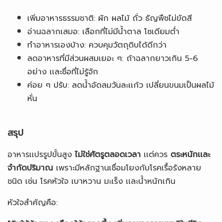
เพิ่มอาหารธรรมชาติ: ผัก ผลไม้ ถั่ว ธัญพืชไม่ขัดสี
อ่านฉลากเสมอ: เลือกที่ไม่มีน้ำตาล โซเดียมต่ำ
ทำอาหารเองบ้าง: ควบคุมวัตถุดิบได้ดีกว่า
ลดอาหารที่มีส่วนผสมเยอะ ๆ: ถ้าฉลากยาวเกิน 5-6
อย่าง เเละชื่อที่ไม่รู้จัก
ค่อย ๆ ปรับ: ลดน้ำอัดลมวันละเเก้ว เปลี่ยนขนมเป็นผลไม้
หั่น
สรุป
อาหารเเปรรูปขั้นสูง
ไม่ใช่ศัตรูตลอดเวลา
เเต่ควร
ตระหนักเเละ
จำกัดปริมาณ
เพราะมีหลักฐานเชื่อมโยงกับโรคเรื้อรังหลาย
ชนิด เช่น โรคหัวใจ เบาหวาน มะเร็ง เเละน้ำหนักเกิน
หัวใจสำคัญคือ: