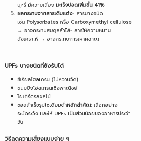
บุหรี่ มีความเสี่ยง
มะเร็งปอดเพิ่มขึ้น 41%
ผลกระทบจากสารเติมเเต่ง
- สารบางชนิด
เช่น Polysorbates หรือ Carboxymethyl cellulose
→ อาจกระทบสมดุลลำไส้
- สารให้ความหมาน
สังเคราะห์ → อาจกระทบการเผาผลาญ
UPFs บางชนิดที่ยังรับได้
ซีเรียลโฮลเกรน (ไม่หวานจัด)
ขนมปังโฮลเกรนเชิงพาณิชย์
โยเกิร์ตรสผลไม้
ซอสสำเร็จรูปโซเดียมต่ำ
หลักสำคัญ
: เลือกอย่าง
ระมัดระวัง เเละให้ UPFs เป็นส่วนน้อยของอาหารประจำ
วัน
วิธีลดความเสี่ยงเเบบง่าย ๆ