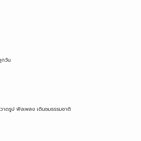
ุกวัน
น วาดรูป ฟังเพลง เดินชมธรรมชาติ