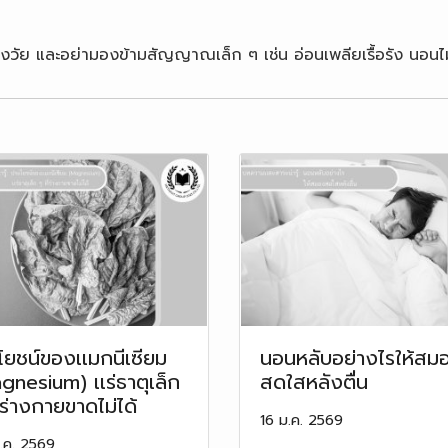
วัย และอย่ามองข้ามสัญญาณเล็ก ๆ เช่น อ่อนเพลียเรื้อรัง นอนไม
โยชน์ของเเมกนีเซียม
นอนหลับอย่างไรให้สม
gnesium) เเร่ธาตุเล็ก
สดใสหลังตื่น
่ร่างกายขาดไม่ได้
16 ม.ค. 2569
.ค. 2569