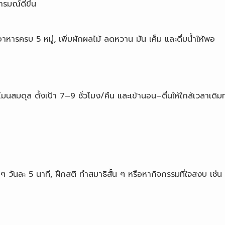
ารมณ์ดีขึ้น
ารครบ 5 หมู่, เพิ่มผักผลไม้ ลดหวาน มัน เค็ม และดื่มน้ำให้พอ
สมดุล ตั้งเป้า 7–9 ชั่วโมง/คืน และเข้านอน–ตื่นให้ใกล้เวลาเดิมท
วันละ 5 นาที, ฝึกสติ ทำสมาธิสั้น ๆ หรือหากิจกรรมที่ใจสงบ เช่